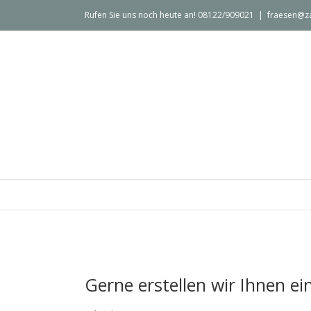
Rufen Sie uns noch heute an! 08122/909021
|
fraesen@z
Gerne erstellen wir Ihnen ei