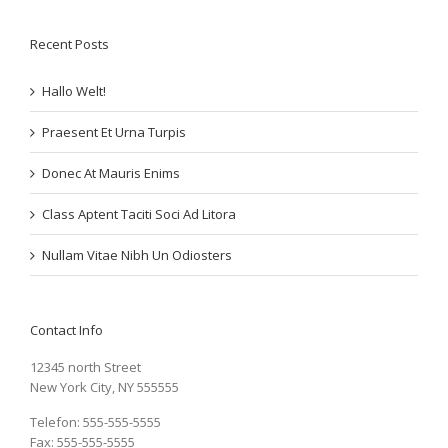
Recent Posts
Hallo Welt!
Praesent Et Urna Turpis
Donec At Mauris Enims
Class Aptent Taciti Soci Ad Litora
Nullam Vitae Nibh Un Odiosters
Contact Info
12345 north Street
New York City, NY 555555
Telefon: 555-555-5555
Fax: 555-555-5555