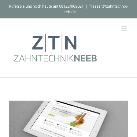
Rufen Sie uns noch heute an! 08122/909021
|
fraesen@zahntechnik-
neeb.de