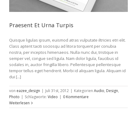
Praesent Et Urna Turpis
Quisque ligulas ipsum, euismod atras vulputate iltricies etri elit.
Class aptent taciti sociosqu ad litora torquent per conubia
nostra, per inceptos himenaeos. Nulla nunc dui, tristique in
semper vel, congue sed ligula. Nam dolor ligula, faucibus id
sodales in, auctor fringilla libero. Pellentesque pellentesque
tempor tellus eget hendrerit. Morbi id aliquam ligula. Aliquam id
dui [...]
von
eazee_design
|
Juli 31st, 2012
|
Kategorien
Audio
,
Design
,
Photo
|
Schlagworte:
Video
|
0 Kommentare
Weiterlesen