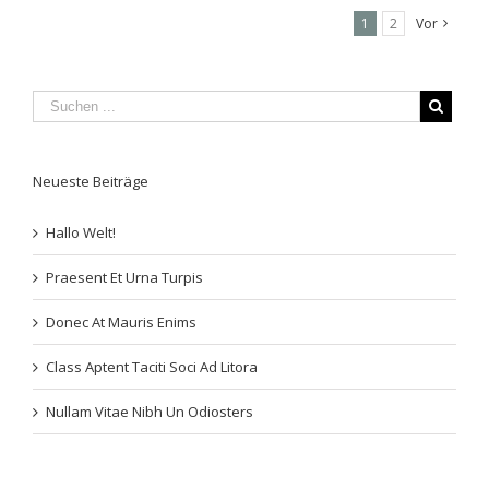
1
2
Vor
Neueste Beiträge
Hallo Welt!
Praesent Et Urna Turpis
Donec At Mauris Enims
Class Aptent Taciti Soci Ad Litora
Nullam Vitae Nibh Un Odiosters