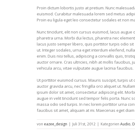
Proin dictum lobortis justo at pretium. Nunc malesuad
euismod. Curabitur malesuada lorem sed metus adipi
Proin eu ligula eget leo consectetur sodales et non ma
Nunc tincidunt, elit non cursus euismod, lacus augue 
pharetra urna. Morbi dui lectus, pharetra nec element
lacus justo semper libero, quis porttitor turpis odio 
ut. Integer sodales, urna eget interdum eleifend, nulla
enim. Duis nisi tellus, adipiscing a convallis quis, trist
auctor ornare. Cras ultricies, nibh at mollis faucibus, 
vehicula arcu, vitae vulputate augue lacinia faucibus.
Ut porttitor euismod cursus. Mauris suscipit, turpis ut 
auctor gravida arcu, nec fringilla orci aliquet ut. 
ipsum dolor sit amet, consectetur adipiscing elit. Morb
augue in velit tincidunt sed tempor felis porta. Nunc 
massa odio sed turpis. In nec lorem porttitor urna con
faucibus sit amet, aliquam at mi. Maecenas eget diam
von
eazee_design
|
Juli 31st, 2012
|
Kategorien
Audio
,
D