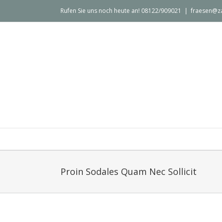
Rufen Sie uns noch heute an! 08122/909021
|
fraesen@z
Proin Sodales Quam Nec Sollicit