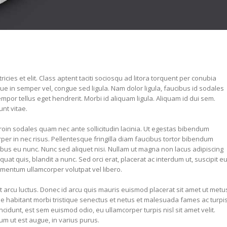
icies et elit. Class aptent taciti sociosqu ad litora torquent per conubia
que in semper vel, congue sed ligula. Nam dolor ligula, faucibus id sodales
tempor tellus eget hendrerit. Morbi id aliquam ligula. Aliquam id dui sem.
nt vitae.
oin sodales quam nec ante sollicitudin lacinia. Ut egestas bibendum
rper in nec risus. Pellentesque fringilla diam faucibus tortor bibendum
pibus eu nunc. Nunc sed aliquet nisi. Nullam ut magna non lacus adipiscing
at quis, blandit a nunc. Sed orci erat, placerat ac interdum ut, suscipit e
lementum ullamcorper volutpat vel libero.
t arcu luctus. Donec id arcu quis mauris euismod placerat sit amet ut metu
ue habitant morbi tristique senectus et netus et malesuada fames ac turpi
cidunt, est sem euismod odio, eu ullamcorper turpis nisl sit amet velit.
um ut est augue, in varius purus.