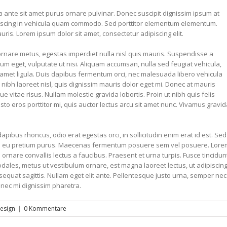
a ante sit amet purus ornare pulvinar. Donec suscipit dignissim ipsum at
scing in vehicula quam commodo. Sed porttitor elementum elementum.
uris. Lorem ipsum dolor sit amet, consectetur adipiscing elit.
ornare metus, egestas imperdiet nulla nisl quis mauris. Suspendisse a
um eget, vulputate ut nisi. Aliquam accumsan, nulla sed feugiat vehicula,
sit amet ligula. Duis dapibus fermentum orci, nec malesuada libero vehicula
 nibh laoreet nisl, quis dignissim mauris dolor eget mi. Donec at mauris
ique vitae risus. Nullam molestie gravida lobortis. Proin ut nibh quis felis
justo eros porttitor mi, quis auctor lectus arcu sit amet nunc. Vivamus gravi
dapibus rhoncus, odio erat egestas orci, in sollicitudin enim erat id est. Sed
Nullam eu pretium purus. Maecenas fermentum posuere sem vel posuere. Lore
i ornare convallis lectus a faucibus. Praesent et urna turpis. Fusce tincidun
sodales, metus ut vestibulum ornare, est magna laoreet lectus, ut adipiscin
sequat sagittis. Nullam eget elit ante. Pellentesque justo urna, semper nec
 nec mi dignissim pharetra.
esign
|
0 Kommentare