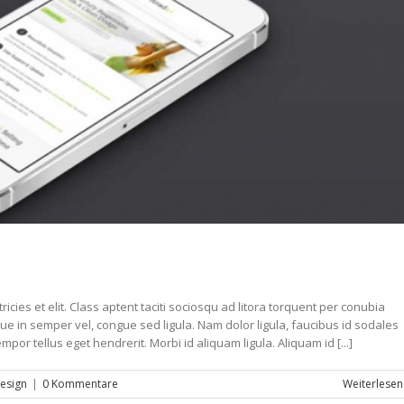
icies et elit. Class aptent taciti sociosqu ad litora torquent per conubia
que in semper vel, congue sed ligula. Nam dolor ligula, faucibus id sodales
mpor tellus eget hendrerit. Morbi id aliquam ligula. Aliquam id [...]
esign
|
0 Kommentare
Weiterlesen