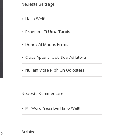
Neueste Beiträge
Hallo Welt!
Praesent Et Urna Turpis
Donec At Mauris Enims
Class Aptent Taciti Soci Ad Litora
Nullam Vitae Nibh Un Odiosters
Neueste Kommentare
Mr WordPress
bei
Hallo Welt!
Archive