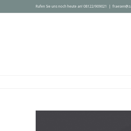
Rufen Sie uns noch heute an! 08122/909021
|
fraesen@z