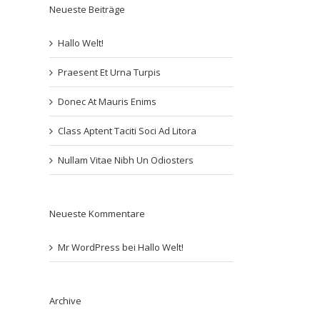
Neueste Beiträge
Hallo Welt!
Praesent Et Urna Turpis
Donec At Mauris Enims
Class Aptent Taciti Soci Ad Litora
Nullam Vitae Nibh Un Odiosters
Neueste Kommentare
Mr WordPress
bei
Hallo Welt!
Archive