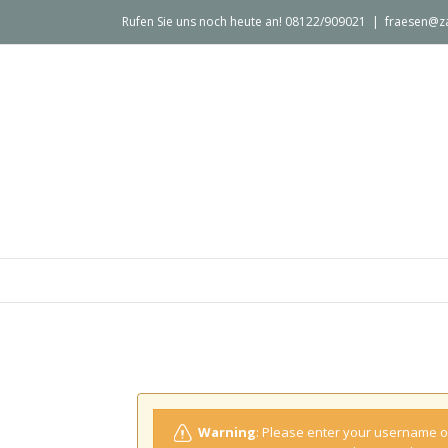
Rufen Sie uns noch heute an! 08122/909021
|
fraesen@z
Warning
: Please enter your username or