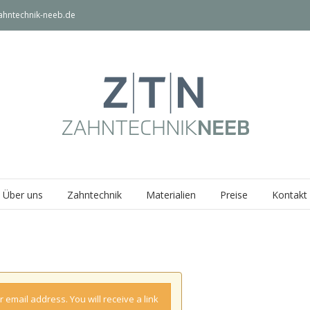
ahntechnik-neeb.de
Über uns
Zahntechnik
Materialien
Preise
Kontakt
 email address. You will receive a link