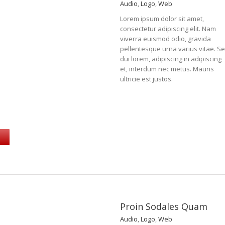
Audio
,
Logo
,
Web
Lorem ipsum dolor sit amet,
consectetur adipiscing elit. Nam
viverra euismod odio, gravida
pellentesque urna varius vitae. S
dui lorem, adipiscing in adipiscing
et, interdum nec metus. Mauris
ultricie est justos.
Proin Sodales Quam
Audio
,
Logo
,
Web