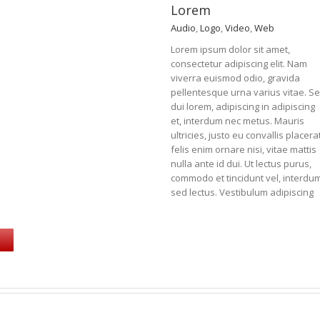
Lorem
Audio
,
Logo
,
Video
,
Web
Lorem ipsum dolor sit amet,
consectetur adipiscing elit. Nam
viverra euismod odio, gravida
pellentesque urna varius vitae. S
dui lorem, adipiscing in adipiscing
et, interdum nec metus. Mauris
ultricies, justo eu convallis placerat
felis enim ornare nisi, vitae mattis
nulla ante id dui. Ut lectus purus,
commodo et tincidunt vel, interdu
sed lectus. Vestibulum adipiscing