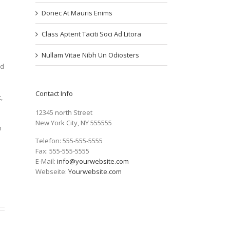
Donec At Mauris Enims
Class Aptent Taciti Soci Ad Litora
Nullam Vitae Nibh Un Odiosters
ed
Contact Info
,
12345 north Street
New York City, NY 555555
m
Telefon: 555-555-5555
Fax: 555-555-5555
E-Mail:
info@yourwebsite.com
Webseite:
Yourwebsite.com