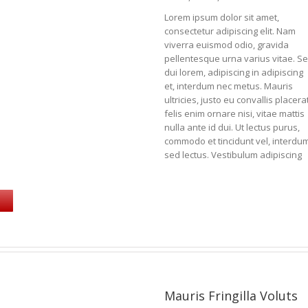
Lorem ipsum dolor sit amet,
consectetur adipiscing elit. Nam
viverra euismod odio, gravida
pellentesque urna varius vitae. S
dui lorem, adipiscing in adipiscing
et, interdum nec metus. Mauris
ultricies, justo eu convallis placerat
felis enim ornare nisi, vitae mattis
nulla ante id dui. Ut lectus purus,
commodo et tincidunt vel, interdu
sed lectus. Vestibulum adipiscing
Mauris Fringilla Voluts