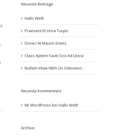
Neueste Beiträge
Hallo Welt!
ed
Praesent Et Urna Turpis
Donec At Mauris Enims
,
Class Aptent Taciti Soci Ad Litora
m
Nullam Vitae Nibh Un Odiosters
Neueste Kommentare
Mr WordPress
bei
Hallo Welt!
Archive