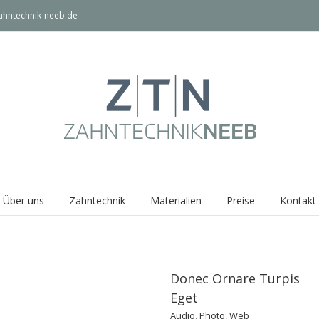
ahntechnik-neeb.de
Über uns
Zahntechnik
Materialien
Preise
Kontakt
Donec Ornare Turpis
Eget
Audio
,
Photo
,
Web