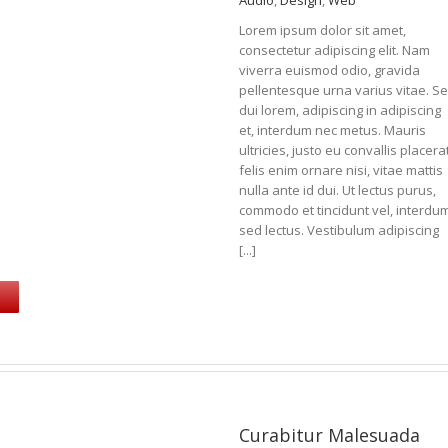
Lorem ipsum dolor sit amet,
consectetur adipiscing elit. Nam
viverra euismod odio, gravida
pellentesque urna varius vitae. S
dui lorem, adipiscing in adipiscing
et, interdum nec metus. Mauris
ultricies, justo eu convallis placerat
felis enim ornare nisi, vitae mattis
nulla ante id dui. Ut lectus purus,
commodo et tincidunt vel, interdu
sed lectus. Vestibulum adipiscing
[...]
Curabitur Malesuada