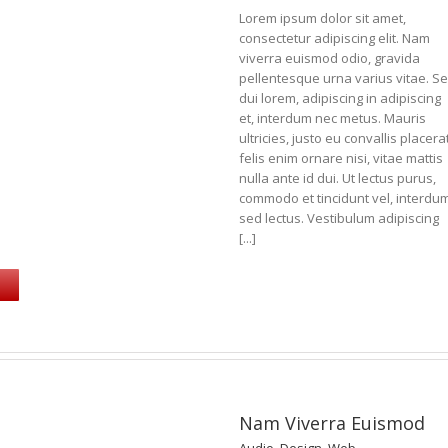
Lorem ipsum dolor sit amet,
consectetur adipiscing elit. Nam
viverra euismod odio, gravida
pellentesque urna varius vitae. S
dui lorem, adipiscing in adipiscing
et, interdum nec metus. Mauris
ultricies, justo eu convallis placerat
felis enim ornare nisi, vitae mattis
nulla ante id dui. Ut lectus purus,
commodo et tincidunt vel, interdu
sed lectus. Vestibulum adipiscing
[...]
Nam Viverra Euismod
Audio
,
Design
,
Web