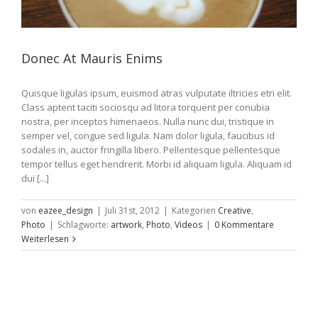
Donec At Mauris Enims
Quisque ligulas ipsum, euismod atras vulputate iltricies etri elit.
Class aptent taciti sociosqu ad litora torquent per conubia
nostra, per inceptos himenaeos. Nulla nunc dui, tristique in
semper vel, congue sed ligula. Nam dolor ligula, faucibus id
sodales in, auctor fringilla libero. Pellentesque pellentesque
tempor tellus eget hendrerit. Morbi id aliquam ligula. Aliquam id
dui [...]
von
eazee_design
|
Juli 31st, 2012
|
Kategorien
Creative
,
Photo
|
Schlagworte:
artwork
,
Photo
,
Videos
|
0 Kommentare
Weiterlesen