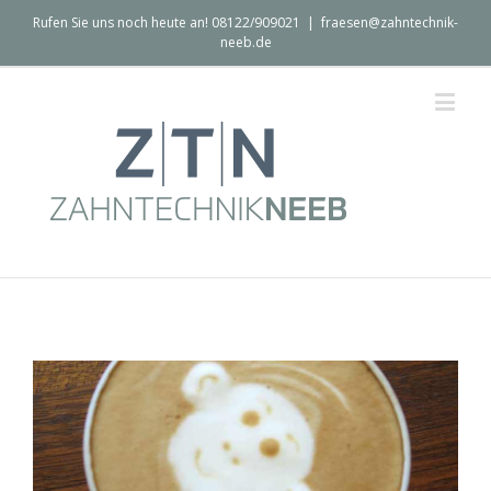
Rufen Sie uns noch heute an! 08122/909021
|
fraesen@zahntechnik-
neeb.de