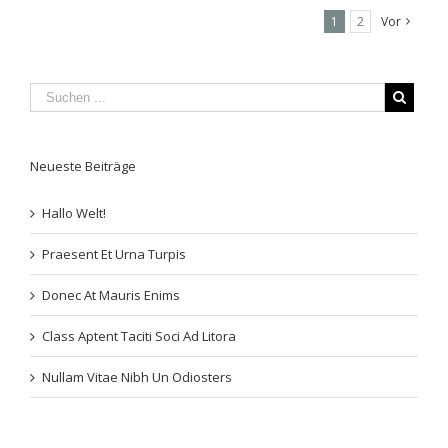
1
2
Vor
Neueste Beiträge
Hallo Welt!
Praesent Et Urna Turpis
Donec At Mauris Enims
Class Aptent Taciti Soci Ad Litora
Nullam Vitae Nibh Un Odiosters