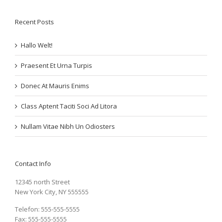
Recent Posts
Hallo Welt!
Praesent Et Urna Turpis
Donec At Mauris Enims
Class Aptent Taciti Soci Ad Litora
Nullam Vitae Nibh Un Odiosters
Contact Info
12345 north Street
New York City, NY 555555
Telefon: 555-555-5555
Fax: 555-555-5555